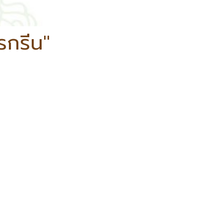
รกรีน"