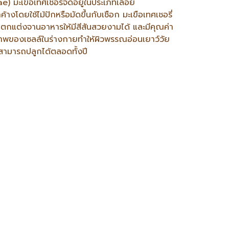
) มะเขือเทศเชอรี่จัดอยู่ในประเภทเลื้อย
งโดยใช้ไม้ปักหรือมัดขึ้นกับเชือก มะเขือเทศเชอรี่
บตกแต่งจานอาหารให้มีสีสันสวยงามได้ และมีคุณค่า
ภาพของเซลล์ในร่างกายทำให้ผิวพรรณอ่อนเยาว์วัย
สามารถปลูกได้ตลอดทั้งปี