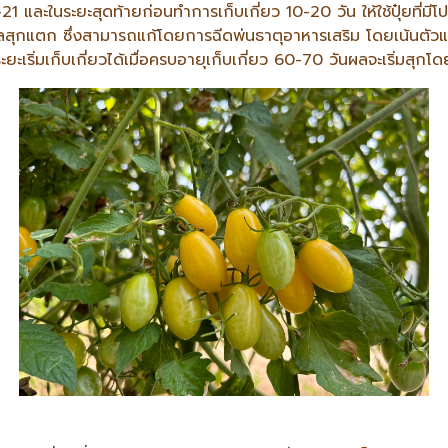
21 และในระยะสุดท้ายก่อนทำการเก็บเกี่ยว 10-20 วัน ให้ใช้ปุ๋ยที่มีโ
องผลสุกแตก ซึ่งสามารถแก้โดยการฉีดพ่นธาตุอาหารเสริม โดยเน้นตัวแ
ิ่มเก็บเกี่ยวได้เมื่อครบอายุเก็บเกี่ยว 60-70 วันผลจะเริ่มสุกโดย