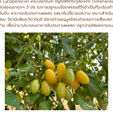
ร์
Lycopersicon esculentum
อยู่ในพืชตระกูลมะเขือ (Solanaceae
ช่อดอกทุกๆ 3 ข้อ ในการปลูกมะเขือเทศเชอรี่จึงจำเป็นที่จะต้องทำค้า
ูเป็นต้น สามารถรับประทานผลสด รสชาติเปรี้ยวอมหวาน เหมาะสำหรั
ม วิตามินซีและวิตามินอี มีสารต้านอนุมูลอิสระช่วยลดการเสื่อมส
งบ้าน เพื่อนำมาประกอบอาหารรับประทานผลสด ปลูกง่ายให้ผลดกและ