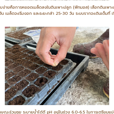
ียบง่ายคือการหยอดเมล็ดลงในดินเพาะปลูก (พีทมอส) เลือกดินเพาะปลูก
ัน เมล็ดจะเริ่มงอก และระยะกล้า 25-30 วัน ระบบรากจะเดินเต็มที่ เริ่
ลักษณะร่วนซุย ระบายน้ำได้ดี pH อยู่ในช่วง 6.0-6.5 ในการเตรียมแป