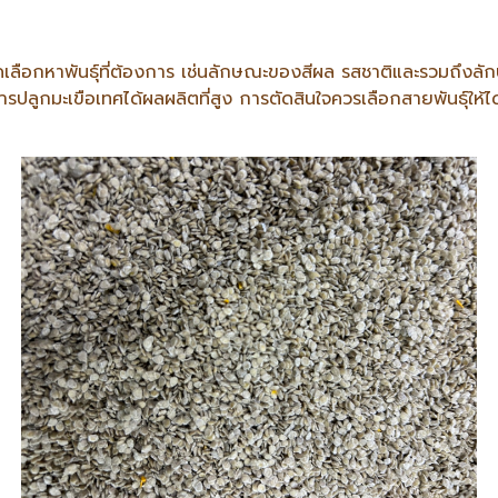
หาพันธุ์ที่ต้องการ เช่นลักษณะของสีผล รสชาติและรวมถึงลักษณะป
การปลูกมะเขือเทศได้ผลผลิตที่สูง การตัดสินใจควรเลือกสายพันธุ์ใ