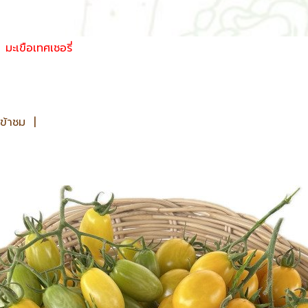
มะเขือเทศเชอรี่
ข้าชม
|